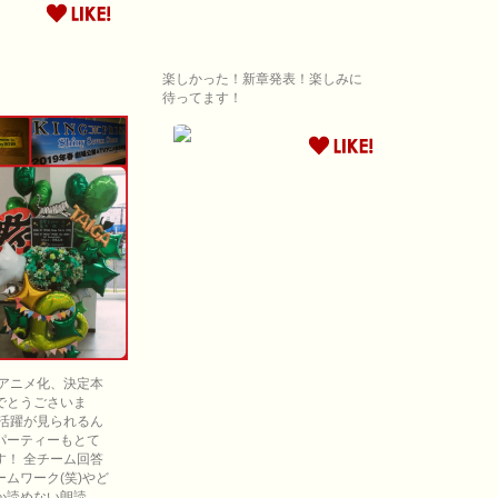
楽しかった！新章発表！楽しみに
待ってます！
Vアニメ化、決定本
でとうごさいま
の活躍が見られるん
パーティーもとて
す！ 全チーム回答
ムワーク(笑)やど
か読めない朗読