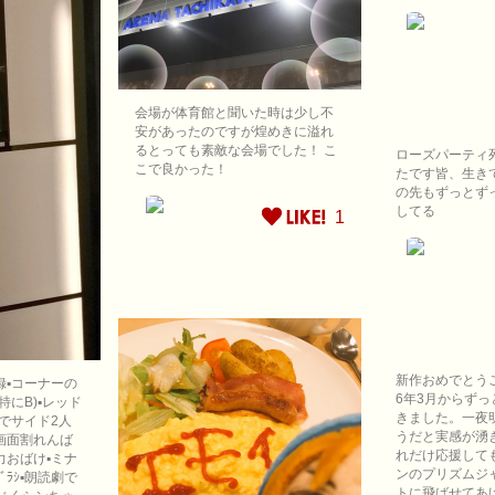
会場が体育館と聞いた時は少し不
安があったのですが煌めきに溢れ
るとっても素敵な会場でした！ こ
ローズパーティ
こで良かった！
たです皆、生き
の先もずっとず
してる
1
新作おめでとうご
録▪コーナーの
6年3月からず
特にB)▪レッド
きました。一夜
でサイド2人
うだと実感が湧
画面割れんば
れだけ応援して
力おばけ▪ミナ
ンのプリズムジ
ﾞﾗｼ▪朗読劇で
トに飛ばせてあ