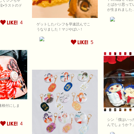
じくシンちゃ
とばかり思って
泣▪ラストのド
が生まれました
4
ゲットしたパンフを早速読んでこ
うなりました！マジやばい！
5
速根付にしま
シン「僕はいっ
4
んでしょうか？