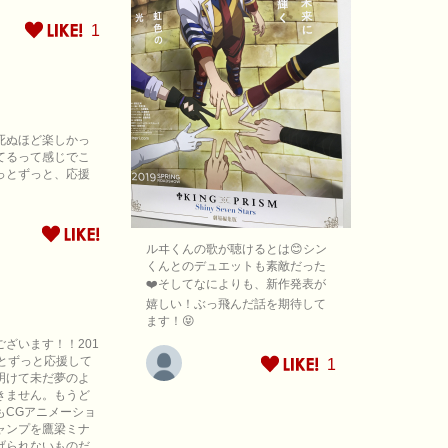
1
死ぬほど楽しかっ
てるって感じでこ
っとずっと、応援
ルヰくんの歌が聴けるとは😊シン
くんとのデュエットも素敵だった
❤️そしてなによりも、新作発表が
嬉しい！ぶっ飛んだ話を期待して
ます！😝
ざいます！！201
っとずっと応援して
1
明けて未だ夢のよ
きません。もうど
もCGアニメーショ
ャンプを鷹梁ミナ
げられないものだ