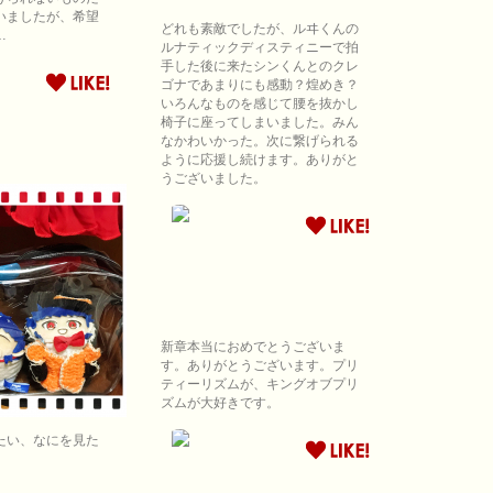
いましたが、希望
どれも素敵でしたが、ルヰくんの
…
ルナティックディスティニーで拍
手した後に来たシンくんとのクレ
ゴナであまりにも感動？煌めき？
いろんなものを感じて腰を抜かし
椅子に座ってしまいました。みん
なかわいかった。次に繋げられる
ように応援し続けます。ありがと
うございました。
新章本当におめでとうございま
す。ありがとうございます。プリ
ティーリズムが、キングオブプリ
ズムが大好きです。
たい、なにを見た
」