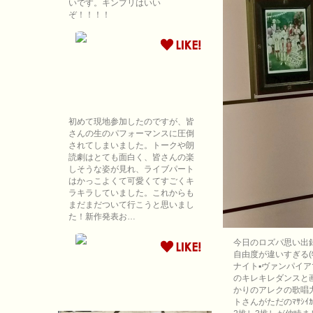
いです。キンプリはいい
ぞ！！！！
初めて現地参加したのですが、皆
さんの生のパフォーマンスに圧倒
されてしまいました。トークや朗
読劇はとても面白く、皆さんの楽
しそうな姿が見れ、ライブパート
はかっこよくて可愛くてすごくキ
ラキラしていました。これからも
まだまだついて行こうと思いまし
た！新作発表お…
今日のロズパ思い出
自由度が違いすぎる(
ナイト▪ヴァンパイア
のキレキレダンスと
かりのアレクの歌唱
トさんがただのﾏｻｼｲｶ