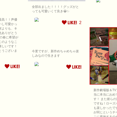
全部出ました！！！！グッズがと
っても可愛いくて良き😭✨
最高！！声優
2
いし可愛かっ
何よりも、キ
化ありがとう
年の春に希望が
このようなこ
嬉しいです！
とうございま
今更ですが、新作めちゃめちゃ楽
しみなので生きます
新作劇場版＆T
当に本当におめ
す！ また彼ら
ですね！ローズ
も楽しかったで
が同じというチー
こに着地するの