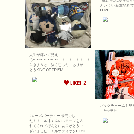
2推し3推しが仲睦ま
んいじり▪新章発表号
LOVE…
人生が輝いて見え
る〜〜〜〜〜〜〜！！！！！！！！！！！！！！！！！！！
生きようと…強く思った…ありが
とうKING OF PRISM
2
バックチャームを早
した✨🌹✨
#ローズパーティー 最高でし
た！！！ルヰくんのステージを入
れてくれてほんとにありがとうご
ざいました！！ルナティックDESti